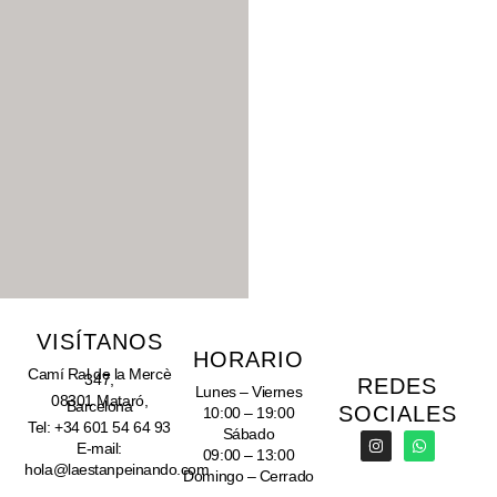
VISÍTANOS
HORARIO
Camí Ral de la Mercè
347,
REDES
Lunes – Viernes
08301 Mataró,
Barcelona
SOCIALES
10:00 – 19:00
Tel: +34 601 54 64 93
Sábado
E-mail:
09:00 – 13:00
hola@laestanpeinando.com
Domingo
– Cerrado