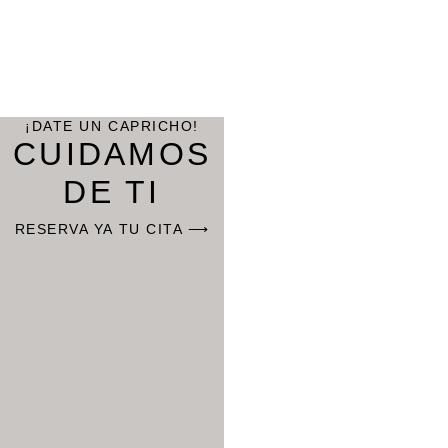
¡DATE UN CAPRICHO!
CUIDAMOS
DE TI
RESERVA YA TU CITA ⟶