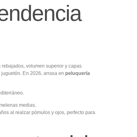
tendencia
es rebajados, volumen superior y capas
e juguetón. En 2026, arrasa en
peluquería
editerráneo.
a melenas medias.
años al realzar pómulos y ojos, perfecto para