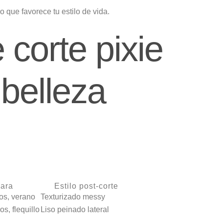
o que favorece tu estilo de vida.
 corte pixie
 belleza
para
Estilo post-corte
os, verano
Texturizado messy
s, flequillo
Liso peinado lateral