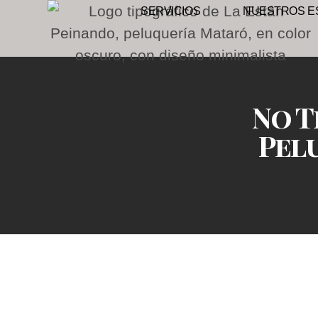
SERVICIOS
NUESTROS ES
No T
Pel