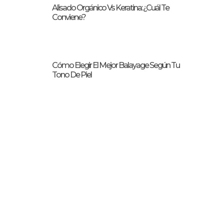
Alisado Orgánico Vs Keratina: ¿Cuál Te
Conviene?
Cómo Elegir El Mejor Balayage Según Tu
Tono De Piel