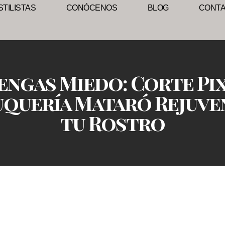
TILISTAS
CONÓCENOS
BLOG
CONT
engas Miedo: Corte Pix
uquería Mataró Rejuve
tu Rostro